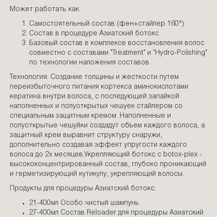
Может работать как:
Самостоятельный состав (фен+стайлер 160°)
Состав в процедуре Азиатский ботокс
Базовый состав в комплексе восстановления волос
совместно с составами "Treatment" и "Hydro-Polishing"
по технологии наложения составов.
Технология: Создание толщины и жесткости путем
переизбыточного питания кортекса аминокислотами
кератина внутри волоса, с последующей запайкой
наполненных и полуоткрытых чешуек стайлером со
специальным защитным кремом. Наполненные и
полуоткрытые чешуйки создадут объем каждого волоса, а
защитный крем выравнит структуру снаружи,
дополнительно создавая эффект упругости каждого
волоса до 2х месяцев.Укрепляющий ботокс с botox-plex -
высококонцентрированный состав, глубоко проникающий
и герметизирующий кутикулу, укрепляющий волосы.
Продукты для процедуры Азиатский ботокс:
21-400мл Особо чистый шампунь
27-400мл Состав Reloader для процедуры Азиатский