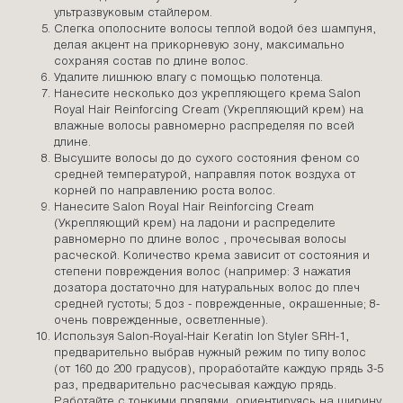
ультразвуковым стайлером.
Слегка ополосните волосы теплой водой без шампуня,
делая акцент на прикорневую зону, максимально
сохраняя состав по длине волос.
Удалите лишнюю влагу с помощью полотенца.
Нанесите несколько доз укрепляющего крема Salon
Royal Hair Reinforcing Cream (Укрепляющий крем) на
влажные волосы равномерно распределяя по всей
длине.
Высушите волосы до до сухого состояния феном со
средней температурой, направляя поток воздуха от
корней по направлению роста волос.
Нанесите Salon Royal Hair Reinforcing Cream
(Укрепляющий крем) на ладони и распределите
равномерно по длине волос , прочесывая волосы
расческой. Количество крема зависит от состояния и
степени повреждения волос (например: 3 нажатия
дозатора достаточно для натуральных волос до плеч
средней густоты; 5 доз - поврежденные, окрашенные; 8-
очень поврежденные, осветленные).
Используя Salon-Royal-Hair Keratin Ion Styler SRH-1,
предварительно выбрав нужный режим по типу волос
(от 160 до 200 градусов), проработайте каждую прядь 3-5
раз, предварительно расчесывая каждую прядь.
Работайте с тонкими прядями, ориентируясь на ширину