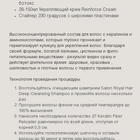
ботокс
28-150мл Укрепляющий крем Reinforce Cream
Стайлер 230 градусов с широкими пластинами
Высококонцентрированный состав для волос с кератином и
аминокислотами, которые глубоко проникает и
герметизирует кутикулу для укрепления волос. Благодаря
своей формуле, богатой белками, цистеином и фито-
питательными веществами - результат виден сразу и
действует длительное время: здоровые, красивые ,
шелковистые и плотные волосы с первого применения.
Технология проведения процедуры:
Воспользуйтесь очищающим шампунем Salon Royal Hair
Deep Cleansing Shampoo и промойте волосы несколько
раз.
Просушите волосы феном на средней температуре до
100% высыхания.
Нанесите необходимое количество 27 Keratin Fiber
Reloader равномерно по всей длине, отступая от
корней 0,5 см.
Используйте полиэтиленовую шапочку и оставьте
волосы до 50 минут в тепле или воспользуйтесь