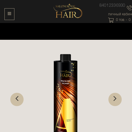
84012336930
Toggle Navigation
личный кабин
0
тов. -
0