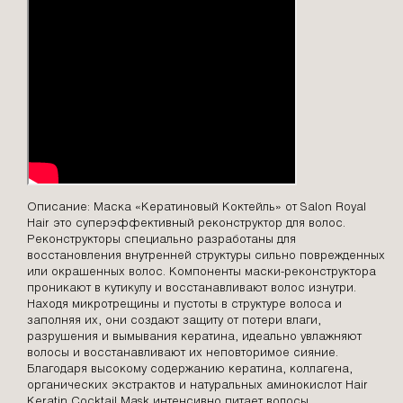
Описание: Маска «Кератиновый Коктейль» от Salon Royal
Hair это суперэффективный реконструктор для волос.
Реконструкторы специально разработаны для
восстановления внутренней структуры сильно поврежденных
или окрашенных волос. Компоненты маски-реконструктора
проникают в кутикулу и восстанавливают волос изнутри.
Находя микротрещины и пустоты в структуре волоса и
заполняя их, они создают защиту от потери влаги,
разрушения и вымывания кератина, идеально увлажняют
волосы и восстанавливают их неповторимое сияние.
Благодаря высокому содержанию кератина, коллагена,
органических экстрактов и натуральных аминокислот Hair
Keratin Cocktail Mask интенсивно питает волосы,