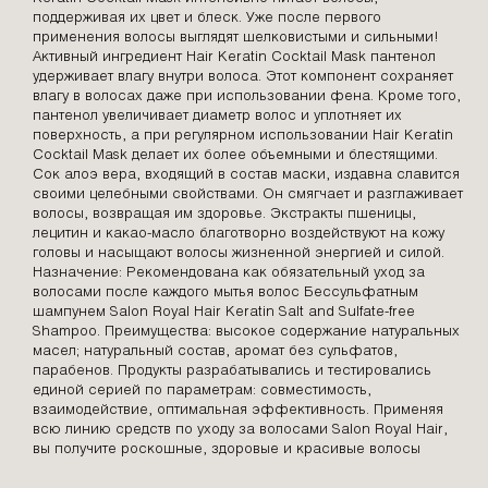
поддерживая их цвет и блеск. Уже после первого
применения волосы выглядят шелковистыми и сильными!
Активный ингредиент Hair Keratin Cocktail Mask пантенол
удерживает влагу внутри волоса. Этот компонент сохраняет
влагу в волосах даже при использовании фена. Кроме того,
пантенол увеличивает диаметр волос и уплотняет их
поверхность, а при регулярном использовании Hair Keratin
Cocktail Mask делает их более объемными и блестящими.
Сок алоэ вера, входящий в состав маски, издавна славится
своими целебными свойствами. Он смягчает и разглаживает
волосы, возвращая им здоровье. Экстракты пшеницы,
лецитин и какао-масло благотворно воздействуют на кожу
головы и насыщают волосы жизненной энергией и силой.
Назначение: Рекомендована как обязательный уход за
волосами после каждого мытья волос Бессульфатным
шампунем Salon Royal Hair Keratin Salt and Sulfate-free
Shampoo. Преимущества: высокое содержание натуральных
масел; натуральный состав, аромат без сульфатов,
парабенов. Продукты разрабатывались и тестировались
единой серией по параметрам: совместимость,
взаимодействие, оптимальная эффективность. Применяя
всю линию средств по уходу за волосами Salon Royal Hair,
вы получите роскошные, здоровые и красивые волосы