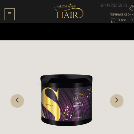
84012336930
Toggle Navigation
личный кабин
0
тов. -
0